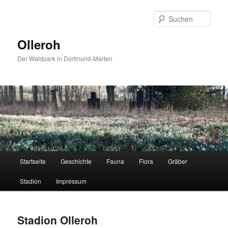
Zum
primären
Such
Inhalt
springen
Olleroh
Der Waldpark in Dortmund-Marten
Hauptmenü
Startseite
Geschichte
Fauna
Flora
Gräber
Stadion
Impressum
Stadion Olleroh