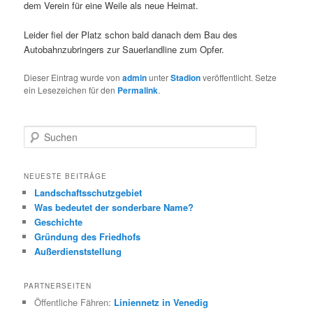
dem Verein für eine Weile als neue Heimat.
Leider fiel der Platz schon bald danach dem Bau des
Autobahnzubringers zur Sauerlandline zum Opfer.
Dieser Eintrag wurde von
admin
unter
Stadion
veröffentlicht. Setze
ein Lesezeichen für den
Permalink
.
S
u
c
h
NEUESTE BEITRÄGE
e
Landschaftsschutzgebiet
n
Was bedeutet der sonderbare Name?
Geschichte
Gründung des Friedhofs
Außerdienststellung
PARTNERSEITEN
Öffentliche Fähren:
Liniennetz in Venedig